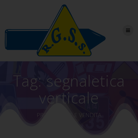
Salta
al
contenuto
Tag:
segnaletica
verticale
PRODUZIONE E VENDITA