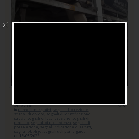
Prodotto semilavorato
per
admin
0
in
pannelli integrativi
,
segnali di direzione
,
segnali di divieto
,
segnali di identificazione
strada
,
segnali di localizzazione
,
segnali di
pericolo
,
segnali di precedenza
,
segnali di
preselezione
,
segnali indicazione di servizi
,
segnali obbligo
,
segnali utili per la guida
on 18/05/2022