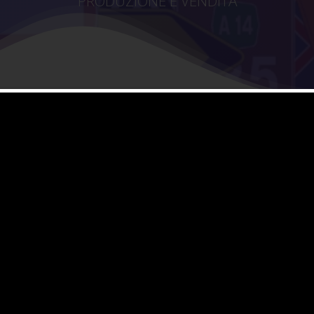
PRODUZIONE E VENDITA
otto semilavorato
n
i integrativi
,
segnali di direzione
,
segnali di divieto
,
segnali di
cazione strada
,
segnali di localizzazione
,
segnali di pericolo
,
di precedenza
,
segnali di preselezione
,
segnali indicazione di
egnali obbligo
,
segnali utili per la guida
5/2022
che tecniche e tipologie dimensionali