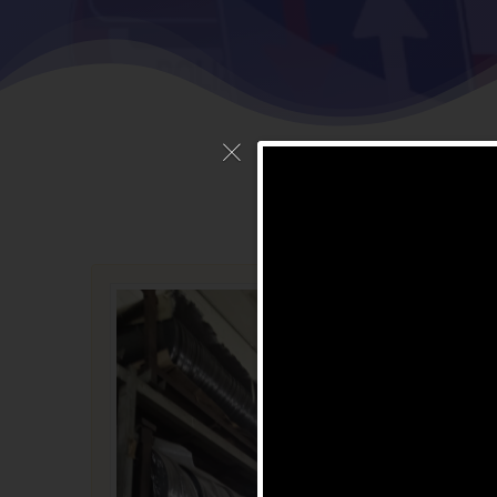
Prod
per
admi
in
pannell
identifi
segnali 
servizi
,
s
on 18/0
specifi