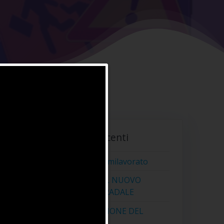
Articoli Recenti
0
Prodotto semilavorato
NORME DEL NUOVO
CODICE STRADALE
CERTIFICAZIONE DEL
PRODOTTO