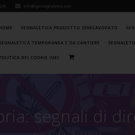
243
info@rgsssegnaletica.com
HOME
SEGNALETICA PRODOTTO SEMILAVORATO
SEG
SEGNALETICA TEMPORANEA E DA CANTIERE
SEGNALETI
POLITICA DEI COOKIE (UE)
oria:
segnali di di