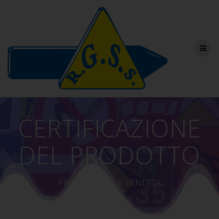
Salta
al
contenuto
CERTIFICAZIONE
DEL PRODOTTO
PRODUZIONE E VENDITA