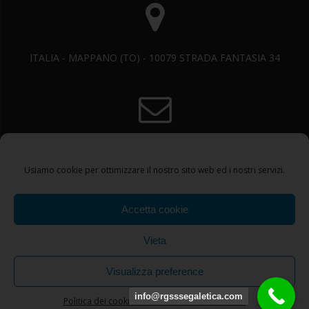
ITALIA - MAPPANO (TO) - 10079 STRADA FANTASIA 34
info@rgsssegnaletica.com
Usiamo cookie per ottimizzare il nostro sito web ed i nostri servizi.
Accetta cookie
Vieta
+390114086445 +393515977243
Visualizza preference
© 2026 SEGNALETICA STRADALE. create con WordPress e con
info@rgsssegaletica.com
Politica dei cookie
Politica dei cookie
CONTATTI
il tema
Highlight Theme