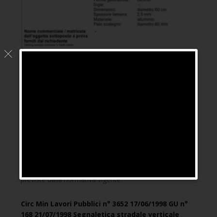
I nostri prodotti sono stati sottoposti alle prove
previste dalla normativa vigente.
Circ Min Lavori Pubblici n° 3652 17/06/1998 GU n°
168 21/07/1998 Segnaletica stradale verticale
.