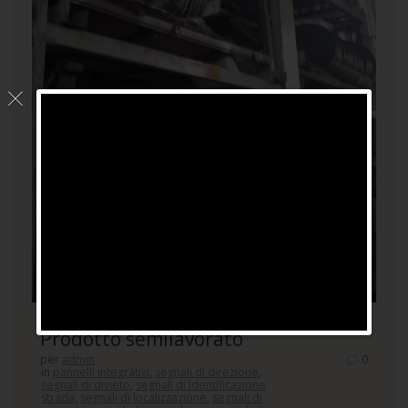
Prodotto semilavorato
per
admin
0
in
pannelli integrativi
,
segnali di direzione
,
segnali di divieto
,
segnali di identificazione
strada
,
segnali di localizzazione
,
segnali di