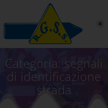
Salta
al
contenuto
Categoria:
segnali
di identificazione
strada
PRODUZIONE E VENDITA