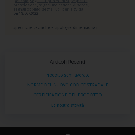
pericolo
,
segnali di precedenza
,
segnali di
preselezione
,
segnali indicazione di servizi
,
segnali obbligo
,
segnali utili per la guida
on 18/05/2022
specifiche tecniche e tipologie dimensionali
Articoli Recenti
Prodotto semilavorato
NORME DEL NUOVO CODICE STRADALE
CERTIFICAZIONE DEL PRODOTTO
La nostra attività