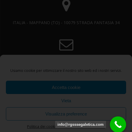
ITALIA - MAPPANO (TO) - 10079 STRADA FANTASIA 34
info@rgsssegnaletica.com
Usiamo cookie per ottimizzare il nostro sito web ed i nostri servizi.
Accetta cookie
Vieta
+390114086445 +393515977243
Visualizza preference
© 2026 SEGNALETICA STRADALE. create con WordPress e con
info@rgsssegaletica.com
Politica dei cookie
Politica dei cookie
CONTATTI
il tema
Highlight Theme