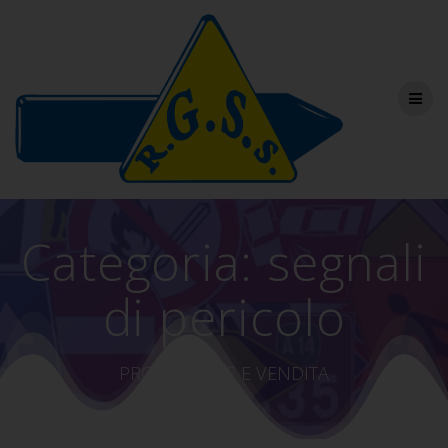
Salta
al
contenuto
Categoria:
segnali
di pericolo
PRODUZIONE E VENDITA