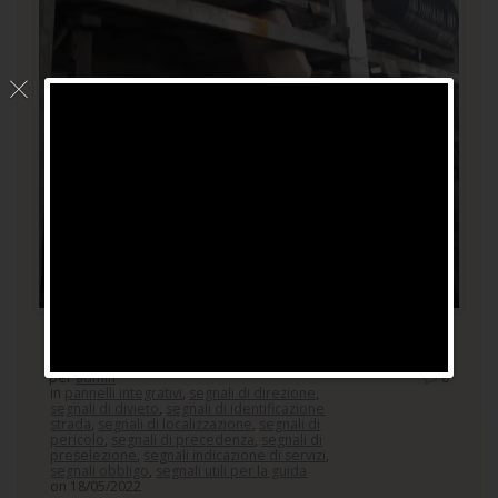
Prodotto semilavorato
per
admin
0
in
pannelli integrativi
,
segnali di direzione
,
segnali di divieto
,
segnali di identificazione
strada
,
segnali di localizzazione
,
segnali di
pericolo
,
segnali di precedenza
,
segnali di
preselezione
,
segnali indicazione di servizi
,
segnali obbligo
,
segnali utili per la guida
on 18/05/2022